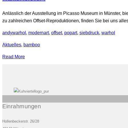
Anlässlich der Ausstellung im Picasso Museum in Münster, bie
zu zahlreichen Offset-Reproduktionen, finden Sie bei uns alles
andywarhol
,
modernart
,
offset
,
popart
,
siebdruck
,
warhol
Aktuelles
,
bamboo
Read More
Einrahmungen
Hollenbeckerstr. 26/28